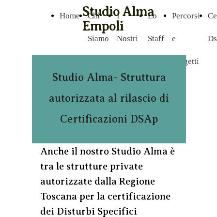
Studio Alma
Home
Chi
I
Lo
Percorsi
Ce
Empoli
Siamo
Nostri
Staff
e
Ds
servizi
Progetti
Studio Alma- Struttura
autorizzata al rilascio di
Certificazioni DSAp
Anche il nostro Studio Alma è
tra le strutture private
autorizzate dalla Regione
Toscana per la certificazione
dei Disturbi Specifici